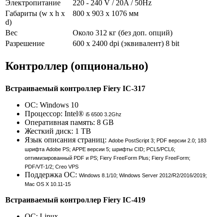
Электропитание
220 - 240 V / 20A / 50Hz
Габариты (w x h x
800 x 903 x 1076 мм
d)
Вес
Около 312 кг (без доп. опций)
Разрешение
600 x 2400 dpi (эквивалент) 8 bit
Контроллер (опционально)
Встраиваемый контроллер Fiery IC-317
ОС: Windows 10
Процессор: Intel®
i5 6500 3.2Ghz
Оперативная память: 8 GB
Жесткий диск: 1 TB
Язык описания страниц:
Adobe PostScript 3; PDF версии 2.0; 183
шрифта Adobe PS;
APPE версии 5; шрифты CID; PCL5/PCL6;
оптимизированный PDF и PS;
Fiery FreeForm Plus; Fiery FreeForm;
PDF/VT-1/2; Creo VPS
Поддержка ОС:
Windows 8.1/10; Windows Server 2012/R2/2016/2019;
Mac OS X 10.11-15
Встраиваемый контроллер Fiery IC-419
ОС: Linux