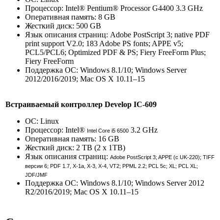
Процессор: Intel® Pentium® Processor G4400 3.3 GHz
Оперативная память: 8 GB
Жесткий диск: 500 GB
Язык описания страниц: Adobe PostScript 3; native PDF
print support V2.0; 183 Adobe PS fonts; APPE v5;
PCL5/PCL6; Optimized PDF & PS; Fiery FreeForm Plus;
Fiery FreeForm
Поддержка ОС: Windows 8.1/10; Windows Server
2012/2016/2019; Mac OS X 10.11–15
Встраиваемый контроллер Develop IC-609
ОС: Linux
Процессор: Intel®
3.2 GHz
Intel Core i5 6500
Оперативная память: 16 GB
Жесткий диск: 2 TB (2 x 1TB)
Язык описания страниц:
Adobe PostScript 3; APPE (с UK-220); TIFF
версии 6; PDF 1.7, X-1a, X-3,
X-4, VT2; PPML 2.2; PCL 5c; XL; PCL XL;
JDF/JMF
Поддержка ОС: Windows 8.1/10; Windows Server 2012
R2/2016/2019; Mac OS X 10.11–15