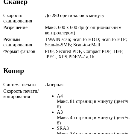
Сканер
Скорость
До 280 оригиналов в минуту
сканирования
Разрешение
Макс. 600 x 600 dpi (с опциональным
контроллером)
Режимы
TWAIN scan; Scan-to-HDD; Scan-to-FTP;
сканирования
Scan-to-SMB; Scan-to-eMail
Формат файлов
PDF, Secured PDF, Compact PDF, TIFF,
JPEG, XPS,PDF/A-1a,1b
Копир
Система печати
Лазерная
Скорость печати/
A4
копирования
Макс. 81 страниц в минуту (цвет/ч-
б)
A3
Макс. 45 страниц в минуту (цвет/ч-
б)
SRA3
Макс. 38 страниц в минуту (цвет/ч-