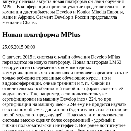
запуску с начала августа новая платформа он-лайн обучения
MPlus. В конференции приняли участие представительства и
компании дистрибьютеры Develop и Konica Minolta Европы,
Азии и Африки. Сегмент Develop в России представляла
компания Chansi.
Новая платформа MPlus
25.06.2015 00:00
С августа 2015 г. система он-лайн обучения Develop MPlus
переводится на новую платформу. Новая платформа LMS3
базируется на совеременных компьютерных
коммуникационных технологиях и позволяет организовать не
только веб-ориентированные обучающие курсы, но и
видеоконференции, очные тренинги и т. п. Одной из
отличительных особенностей новой платформы является её
модульность. Так, например, если пользователь уже
сертифицирован на машину Develop ineo+ 224, то при
сертификации на машину ineo+ 224e ему не придётся изучать
её в полном объёме - достаточно будет изучить только отличия
новой модели от предыдущей. Надеемся, что пользователи
системы высоко оценят более современный - удобный и
гибкий пользовательский интерфейс. Все ранее достигнутые
результаты, экзамены и сертификаты будут сохранены и