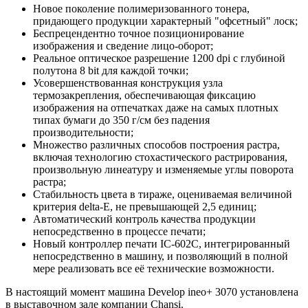
Новое поколение полимеризованного тонера,
придающего продукции характерный "офсетный" лоск;
Беспрецендентно точное позиционирование
изображения и сведение лицо-оборот;
Реальное оптическое разрешение 1200 dpi c глубиной
полутона 8 bit для каждой точки;
Усовершенствованная конструкция узла
термозакрепления, обеспечивающая фиксацию
изображения на отпечатках даже на самых плотных
типах бумаги до 350 г/см без падения
производительности;
Множество различных способов построения растра,
включая технологию стохастического растрирования,
произвольную линеатуру и изменяемые углы поворота
растра;
Стабильность цвета в тираже, оцениваемая величиной
критерия delta-E, не превышающей 2,5 единиц;
Автоматический контроль качества продукции
непосредственно в процессе печати;
Новый контроллер печати IC-602С, интегрированный
непосредственно в машину, и позволяющий в полной
мере реализовать все её технические возможности.
В настоящий момент машина Develop ineo+ 3070 установлена
в выставочном зале компании Chansi.