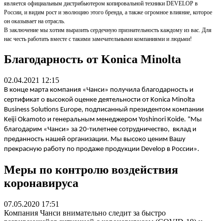
является официальным дистрибьютером копировальной техники DEVELOP в
России, и видим рост и эволюцию этого бренда, а также огромное влияние, которое
он оказывает на отрасль.
В заключение мы хотим выразить сердечную признательность каждому из вас. Для
нас честь работать вместе с такими замечательными компаниями и людьми!
Благодарность от Konica Minolta
02.04.2021 12:15
В конце марта компания «Чанси» получила благодарность и
сертификат о высокой оценке деятельности от
Konica
Minolta
Business
Solutions
Europe
, подписанный президентом компании
Keiji
Okamoto
и генеральным менеджером
Yoshinori
Koide
. “Мы
благодарим «Чанси» за 20-тилетнее сотрудничество, вклад и
преданность нашей организации. Мы высоко ценим Вашу
прекрасную работу по продаже продукции
Develop
в России».
Меры по контролю воздействия
коронавируса
07.05.2020 17:51
Компания Чанси
внимательно следит за быстро