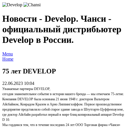
Новости - Develop. Чанси -
официальный дистрибьютер
Develop в России.
Menu
Home
75 лет DEVELOP
22.06.2023 10:04
Уважаемые партнеры DEVELOP,
сегодня знаменательное событие в истории нашего бренда — мы отмечаем 75-летие.
Компания DEVELOP была основана 21 июня 1948 г. доктором Вальтером
Айсбайном, Конрадом Кралем и Арно Липпингхоффом. Первое производственное
предприятие представляло собой старое здание завода в Штутгарте-Цуффенхаузене,
где доктор Айсбайн разработал первый в мире блиц-копировальный аппарат Develop
D 10.
Мы гордимся тем, что в течение последних 24 лет ООО Торговая фирма «Чанси»