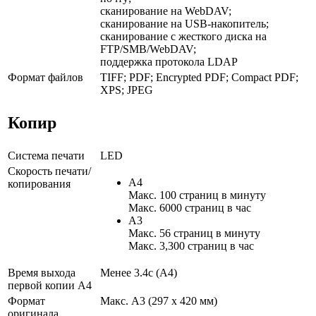
сканирование на WebDAV;
сканирование на USB-накопитель;
сканирование с жесткого диска на
FTP/SMB/WebDAV;
поддержка протокола LDAP
Формат файлов
TIFF; PDF; Encrypted PDF; Compact PDF;
XPS; JPEG
Копир
Система печати
LED
Скорость печати/
A4
копирования
Макс. 100 страниц в минуту
Макс. 6000 страниц в час
A3
Макс. 56 страниц в минуту
Макс. 3,300 страниц в час
Время выхода
Менее 3.4с (A4)
первой копии А4
Формат
Макс. A3 (297 x 420 мм)
оригинала