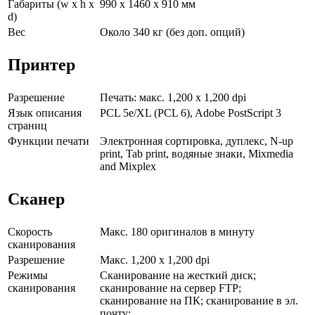
Габариты (w x h x
990 x 1460 x 910 мм
d)
Вес
Около 340 кг (без доп. опций)
Принтер
Разрешение
Печать: макс. 1,200 x 1,200 dpi
Язык описания
PCL 5e/XL (PCL 6), Adobe PostScript 3
страниц
Функции печати
Электронная сортировка, дуплекс, N-up
print, Tab print, водяные знаки, Mixmedia
and Mixplex
Сканер
Скорость
Макс. 180 оригиналов в минуту
сканирования
Разрешение
Макс. 1,200 x 1,200 dpi
Режимы
Сканирование на жесткий диск;
сканирования
сканирование на сервер FTP;
сканирование на ПК; сканирование в эл.
почту;