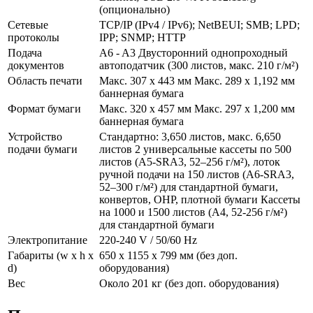
(опционально)
Сетевые
TCP/IP (IPv4 / IPv6); NetBEUI; SMB; LPD;
протоколы
IPP; SNMP; HTTP
Подача
A6 - A3 Двусторонний однопроходный
документов
автоподатчик (300 листов, макс. 210 г/м²)
Область печати
Макс. 307 x 443 мм Макс. 289 x 1,192 мм
баннерная бумага
Формат бумаги
Макс. 320 x 457 мм Макс. 297 x 1,200 мм
баннерная бумага
Устройство
Стандартно: 3,650 листов, макс. 6,650
подачи бумаги
листов 2 универсальные кассеты по 500
листов (A5-SRA3, 52–256 г/м²), лоток
ручной подачи на 150 листов (A6-SRA3,
52–300 г/м²) для стандартной бумаги,
конвертов, OHP, плотной бумаги Кассеты
на 1000 и 1500 листов (A4, 52-256 г/м²)
для стандартной бумаги
Электропитание
220-240 V / 50/60 Hz
Габариты (w x h x
650 x 1155 x 799 мм (без доп.
d)
оборудования)
Вес
Около 201 кг (без доп. оборудования)