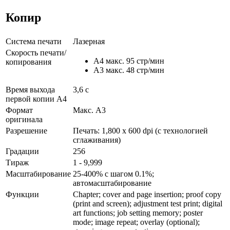
Копир
Система печати
Лазерная
Скорость печати/
A4 макс. 95 стр/мин
копирования
A3 макс. 48 стр/мин
Время выхода
3,6 с
первой копии А4
Формат
Макс. A3
оригинала
Разрешение
Печать: 1,800 x 600 dpi (с технологией
сглаживания)
Градации
256
Тираж
1 - 9,999
Масштабирование
25-400% с шагом 0.1%;
автомасштабирование
Функции
Chapter; cover and page insertion; proof copy
(print and screen); adjustment test print; digital
art functions; job setting memory; poster
mode; image repeat; overlay (optional);