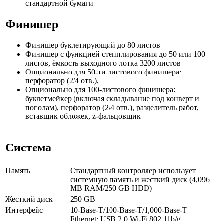
стандартной бумаги
Финишер
Финишер буклетирующий до 80 листов
Финишер с функцией степплирования до 50 или 100
листов, ёмкость выходного лотка 3200 листов
Опционально для 50-ти листового финишера:
перфоратор (2/4 отв.),
Опционально для 100-листового финишера:
буклетмейкер (включая складывание под конверт и
пополам), перфоратор (2/4 отв.), разделитель работ,
вставщик обложек, z-фальцовщик
Система
Память
Стандартный контроллер использует
системную память и жесткий диск (4,096
MB RAM/250 GB HDD)
Жесткий диск
250 GB
Интерфейс
10-Base-T/100-Base-T/1,000-Base-T
Ethernet; USB 2.0 Wi-Fi 802.11b/g