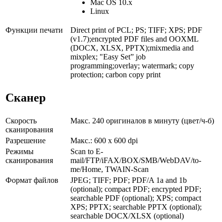
Mac OS 10.x
Linux
Функции печати
Direct print of PCL; PS; TIFF; XPS; PDF
(v1.7);encrypted PDF files and OOXML
(DOCX, XLSX, PPTX);mixmedia and
mixplex; "Easy Set” job
programming;overlay; watermark; copy
protection; carbon copy print
Сканер
Скорость
Макс. 240 оригиналов в минуту (цвет/ч-б)
сканирования
Разрешение
Макс.: 600 x 600 dpi
Режимы
Scan to E-
сканирования
mail/FTP/iFAX/BOX/SMB/WebDAV/to-
me/Home, TWAIN-Scan
Формат файлов
JPEG; TIFF; PDF; PDF/A 1a and 1b
(optional); compact PDF; encrypted PDF;
searchable PDF (optional); XPS; compact
XPS; PPTX; searchable PPTX (optional);
searchable DOCX/XLSX (optional)