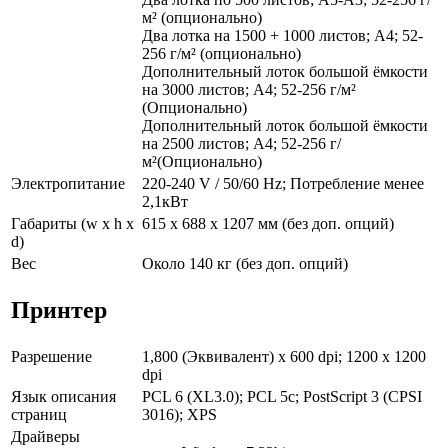
м² (опционально)
Два лотка на 1500 + 1000 листов; A4; 52-
256 г/м² (опционально)
Дополнительный лоток большой ёмкости
на 3000 листов; A4; 52-256 г/м²
(Опционально)
Дополнительный лоток большой ёмкости
на 2500 листов; A4; 52-256 г/
м²(Опционально)
Электропитание
220-240 V / 50/60 Hz; Потребление менее
2,1кВт
Габариты (w x h x
615 x 688 x 1207 мм (без доп. опций)
d)
Вес
Около 140 кг (без доп. опций)
Принтер
Разрешение
1,800 (Эквивалент) x 600 dpi; 1200 x 1200
dpi
Язык описания
PCL 6 (XL3.0); PCL 5c; PostScript 3 (CPSI
страниц
3016); XPS
Драйверы