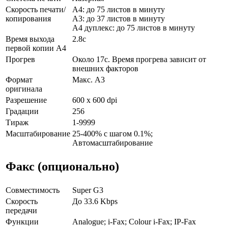
Скорость печати/
А4: до 75 листов в минуту
копирования
А3: до 37 листов в минуту
А4 дуплекс: до 75 листов в минуту
Время выхода
2.8с
первой копии А4
Прогрев
Около 17с. Время прогрева зависит от
внешних факторов
Формат
Макс. A3
оригинала
Разрешение
600 x 600 dpi
Градации
256
Тираж
1-9999
Масштабирование
25-400% с шагом 0.1%;
Автомасштабирование
Факс (опционально)
Совместимость
Super G3
Скорость
До 33.6 Kbps
передачи
Функции
Analogue; i-Fax; Colour i-Fax; IP-Fax