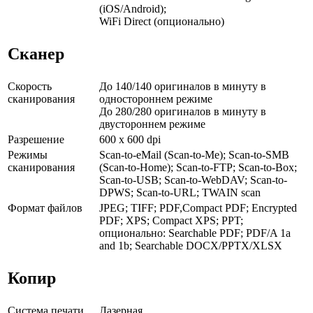
(iOS/Android);
WiFi Direct (опционально)
Сканер
Скорость
До 140/140 оригиналов в минуту в
сканирования
одностороннем режиме
До 280/280 оригиналов в минуту в
двустороннем режиме
Разрешение
600 x 600 dpi
Режимы
Scan-to-eMail (Scan-to-Me); Scan-to-SMB
сканирования
(Scan-to-Home); Scan-to-FTP; Scan-to-Box;
Scan-to-USB; Scan-to-WebDAV; Scan-to-
DPWS; Scan-to-URL; TWAIN scan
Формат файлов
JPEG; TIFF; PDF,Compact PDF; Encrypted
PDF; XPS; Compact XPS; PPT;
опционально: Searchable PDF; PDF/A 1a
and 1b; Searchable DOCX/PPTX/XLSX
Копир
Система печати
Лазерная