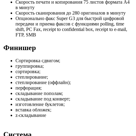
Скорость печати и копирования 75 листов формата А4
в минуту
Скорость сканирования до 280 оригиналов в минуту
Опционально факс Super G3 для быстрой цифровой
передачи и приема факсов с функциями polling, time
shift, PC Fax, receipt to confidential box, receipt to e-mail,
FTP, SMB
Финишер
Сортировка сдвигом;
группировка;
сортировка;
степлирование;
степлирование (оффлайн);
перфорация;
складывание пополам;
складывание под конверт;
изготовление буклетов;
вставка обложек;
z-складывание
Система