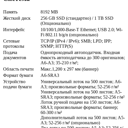
Память
8192 MB
Жесткий диск
256 GB SSD (стандартно) / 1 TB SSD
(Опционально)
Интерфейс
10/100/1,000-Base-T Ethernet; USB 2.0; Wi-
Fi 802.11 b/g/n (опционально)
Сетевые
TCP/IP (IPv4 / IPv6); SMB; LPD; IPP;
протоколы
SNMP; HTTP(S)
Подача
Однопроходный автоподатчик. Входная
документов
ёмкость автоподатчика до 300 оригиналов;
A6-A3; 35-210 г/м²;
Область печати
Макс.1,200 x 297 мм (баннер)
Формат бумаги
A6-SRA3
Устройство
Универсальный лоток на 500 листов; A6-
подачи бумаги
A3; произвольные форматы; 52-256 г/м²
Универсальный лоток на 500 листов; A5-
SRA3; произвольные форматы; 52-256 г/м²
Лоток ручной подачи на 150 листов; A6-
SRA3; произвольные форматы; баннер;
60-300 г/м²
Дополнительный лоток на 500 листов; A5-
A3; 52-256 г/м² (опционально)
Два лотка по 500 листов; A5-A3; 52-256 г/