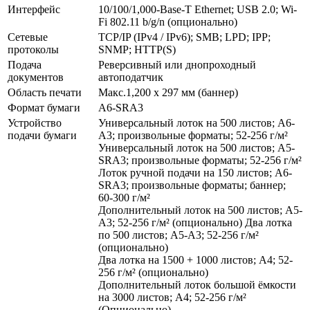
Интерфейс
10/100/1,000-Base-T Ethernet; USB 2.0; Wi-
Fi 802.11 b/g/n (опционально)
Сетевые
TCP/IP (IPv4 / IPv6); SMB; LPD; IPP;
протоколы
SNMP; HTTP(S)
Подача
Реверсивный или днопроходный
документов
автоподатчик
Область печати
Макс.1,200 x 297 мм (баннер)
Формат бумаги
A6-SRA3
Устройство
Универсальный лоток на 500 листов; A6-
подачи бумаги
A3; произвольные форматы; 52-256 г/м²
Универсальный лоток на 500 листов; A5-
SRA3; произвольные форматы; 52-256 г/м²
Лоток ручной подачи на 150 листов; A6-
SRA3; произвольные форматы; баннер;
60-300 г/м²
Дополнительный лоток на 500 листов; A5-
A3; 52-256 г/м² (опционально) Два лотка
по 500 листов; A5-A3; 52-256 г/м²
(опционально)
Два лотка на 1500 + 1000 листов; A4; 52-
256 г/м² (опционально)
Дополнительный лоток большой ёмкости
на 3000 листов; A4; 52-256 г/м²
(Опционально)