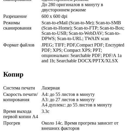
До 280 оригиналов в минуту в
двустороннем режиме
Разрешение
600 x 600 dpi
Режимы
Scan-to-eMail (Scan-to-Me); Scan-to-SMB
сканирования
(Scan-to-Home); Scan-to-FTP; Scan-to-Box;
Scan-to-USB; Scan-to-WebDAV; Scan-to-
DPWS; Scan-to-URL; TWAIN scan
Формат файлов
JPEG; TIFF; PDF,Compact PDF; Encrypted
PDF; XPS; Compact XPS; PPT;
опционально: Searchable PDF; PDF/A 1a
and 1b; Searchable DOCX/PPTX/XLSX
Копир
Система печати
Лазерная
Скорость печати/
А4: до 55 листов в минуту
копирования
А3: до 27 листов в минуту
А4 дуплекс: до 55 листов в минуту
Время выхода
3.3с
первой копии А4
Прогрев
Около 14с. Время прогрева зависит от
внешних факторов