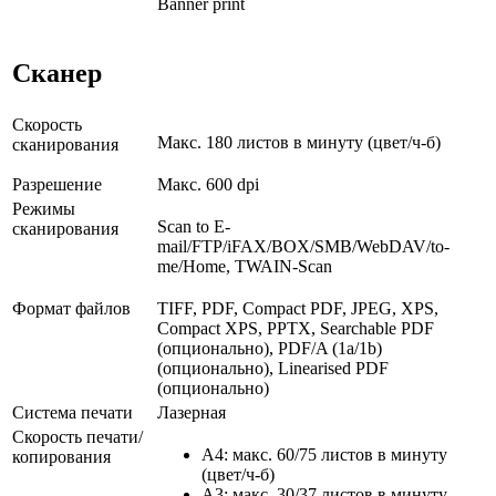
Banner print
Сканер
Скорость
Макс. 180 листов в минуту (цвет/ч-б)
сканирования
Разрешение
Макс. 600 dpi
Режимы
Scan to E-
сканирования
mail/FTP/iFAX/BOX/SMB/WebDAV/to-
me/Home, TWAIN-Scan
Формат файлов
TIFF, PDF, Compact PDF, JPEG, XPS,
Compact XPS, PPTX, Searchable PDF
(опционально), PDF/A (1a/1b)
(опционально), Linearised PDF
(опционально)
Система печати
Лазерная
Скорость печати/
A4: макс. 60/75 листов в минуту
копирования
(цвет/ч-б)
A3: макс. 30/37 листов в минуту