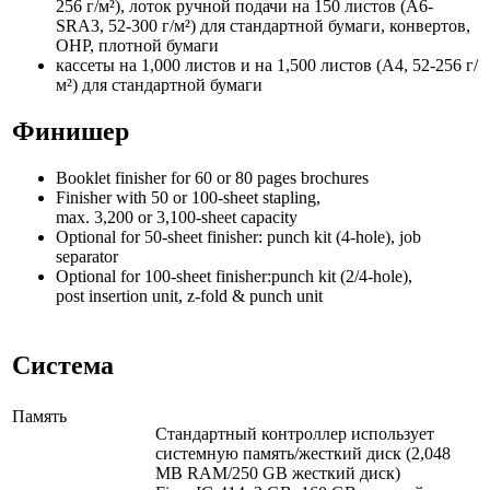
256 г/м²), лоток ручной подачи на 150 листов (A6-
SRA3, 52-300 г/м²) для стандартной бумаги, конвертов,
OHP, плотной бумаги
кассеты на 1,000 листов и на 1,500 листов (A4, 52-256 г/
м²) для стандартной бумаги
Финишер
Booklet finisher for 60 or 80 pages brochures
Finisher with 50 or 100-sheet stapling,
max. 3,200 or 3,100-sheet capacity
Optional for 50-sheet finisher: punch kit (4-hole), job
separator
Optional for 100-sheet finisher:punch kit (2/4-hole),
post insertion unit, z-fold & punch unit
Система
Память
Стандартный контроллер использует
системную память/жесткий диск (2,048
MB RAM/250 GB жесткий диск)