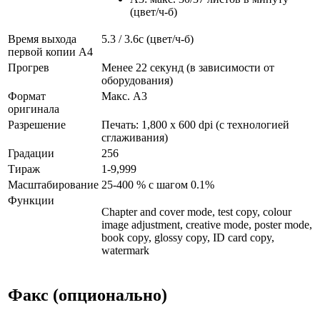
(цвет/ч-б)
Время выхода
5.3 / 3.6с (цвет/ч-б)
первой копии А4
Прогрев
Менее 22 секунд (в зависимости от
оборудования)
Формат
Макс. A3
оригинала
Разрешение
Печать: 1,800 x 600 dpi (с технологией
сглаживания)
Градации
256
Тираж
1-9,999
Масштабирование
25-400 % с шагом 0.1%
Функции
Chapter and cover mode, test copy, colour
image adjustment, creative mode, poster mode,
book copy, glossy copy, ID card copy,
watermark
Факс (опционально)