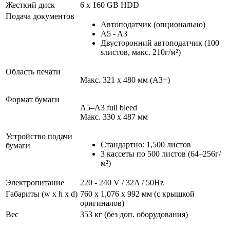
Жесткий диск
6 x 160 GB HDD
Подача документов
Автоподатчик (опционально)
A5 - A3
Двусторонний автоподатчик (100
sлистов, макс. 210г/м²)
Область печати
Макс. 321 x 480 мм (A3+)
Формат бумаги
A5–A3 full bleed
Макс. 330 x 487 мм
Устройство подачи
Стандартно: 1,500 листов
бумаги
3 кассеты по 500 листов (64–256г/
м²)
Электропитание
220 - 240 V / 32A / 50Hz
Габариты (w x h x d)
760 x 1,076 x 992 мм (с крышкой
оригиналов)
Вес
353 кг (без доп. оборудования)