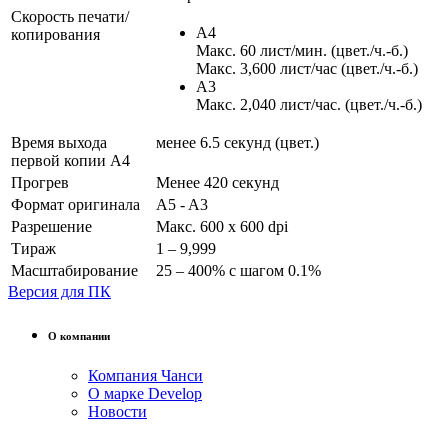
Скорость печати/
A4
копирования
Макс. 60 лист/мин. (цвет./ч.-б.)
Макс. 3,600 лист/час (цвет./ч.-б.)
A3
Макс. 2,040 лист/час. (цвет./ч.-б.)
Время выхода
менее 6.5 секунд (цвет.)
первой копии А4
Прогрев
Менее 420 секунд
Формат оригинала
A5 - A3
Разрешение
Макс. 600 x 600 dpi
Тираж
1 – 9,999
Масштабирование
25 – 400% с шагом 0.1%
Версия для ПК
О компании
Компания Чанси
О марке Develop
Новости