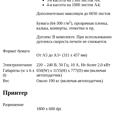
3-я кассета на 1500 листов A4;
4-я кассета на 1000 листов A4;
Дополнительно максимум до 6650 листов
2
Бумага (64-300 г/м
), прозрачная пленка,
калька, конверты, этикетки и пр.
Дуплекс В комплекте. При использовании
дуплекса скорость печати не снижается.
Формат бумаги
От A5 до A3+ (311 x 457 мм)
Электропитание
220 – 240 В, 50 Гц, 10 А, Не более 2,0 кВт
Габариты (w x h x
650(W) x 1155(H) x 777(D) мм (включая
d)
автоподатчик)
Вес
Около 190 кг (включая автоподатчик)
Принтер
Разрешение
1800 x 600 dpi