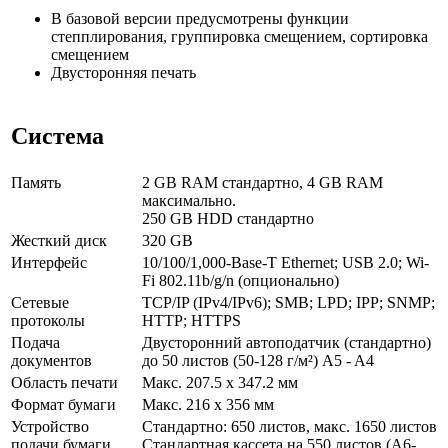
В базовой версии предусмотрены функции
степплирования, группировка смещением, сортировка
смещением
Двусторонняя печать
Система
Память
2 GB RAM стандартно, 4 GB RAM
максимально.
250 GB HDD стандартно
Жесткий диск
320 GB
Интерфейс
10/100/1,000-Base-T Ethernet; USB 2.0; Wi-
Fi 802.11b/g/n (опционально)
Сетевые
TCP/IP (IPv4/IPv6); SMB; LPD; IPP; SNMP;
протоколы
HTTP; HTTPS
Подача
Двусторонний автоподатчик (стандартно)
документов
до 50 листов (50-128 г/м²) A5 - A4
Область печати
Макс. 207.5 x 347.2 мм
Формат бумаги
Макс. 216 x 356 мм
Устройство
Стандартно: 650 листов, макс. 1650 листов
подачи бумаги
Стандартная кассета на 550 листов (A6-