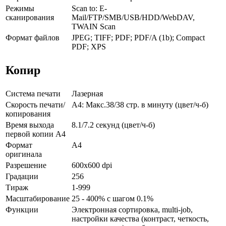
Режимы
Scan to: E-
сканирования
Mail/FTP/SMB/USB/HDD/WebDAV,
TWAIN Scan
Формат файлов
JPEG; TIFF; PDF; PDF/A (1b); Compact
PDF; XPS
Копир
Система печати
Лазерная
Скорость печати/
A4: Макс.38/38 стр. в минуту (цвет/ч-б)
копирования
Время выхода
8.1/7.2 секунд (цвет/ч-б)
первой копии А4
Формат
A4
оригинала
Разрешение
600x600 dpi
Градации
256
Тираж
1-999
Масштабирование
25 - 400% с шагом 0.1%
Функции
Электронная сортировка, multi-job,
настройки качества (контраст, четкость,