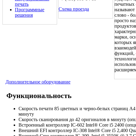
печать
печатных 
Схема проезда
Программные
называют 
решения
слово - б
просто на
продуктов
характерн
марки, ос
которых я
взаимодей
функций, 
технологи
использов
расширяе
Дополнительное оборудование
Функциональность
Скорость печати 85 цветных и черно-белых страниц А4
минуту
Скорость сканирования до 42 оригиналов в минуту (оп
Встроенный контроллер IC-602 Intel® Core i5 2400 (оп
Внешний EFI контроллер IC-308 Intel® Core i5 2,400 Q
Внешний Creo контроллер IC-309 Intel i5-3550S @ 3,7 