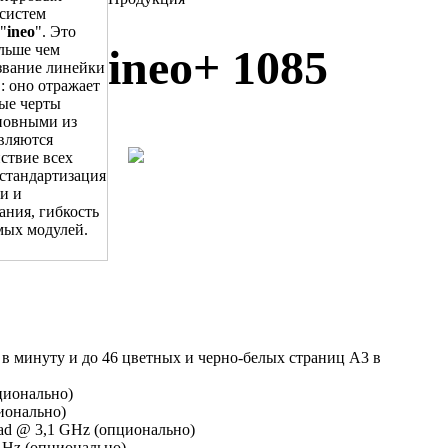
систем
"
ineo
". Это
ольше чем
ineo+ 1085
звание линейки
: оно отражает
ые черты
новными из
вляются
ствие всех
стандартизация
и и
ания, гибкость
мых модулей.
 в минуту и до 46 цветных и черно-белых страниц А3 в
ционально)
ционально)
uad @ 3,1 GHz (опционально)
GHz (опционально)