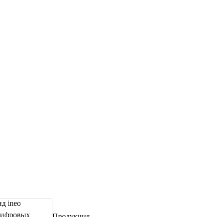
д ineo
цифровых
Продукция