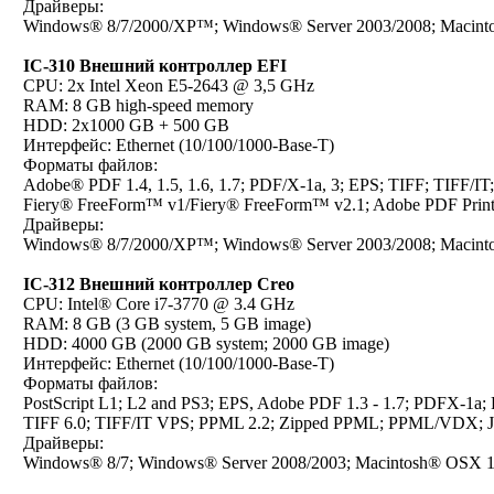
Драйверы:
Windows® 8/7/2000/XP™; Windows® Server 2003/2008; Macintos
IC-310 Внешний контроллер EFI
CPU: 2x Intel Xeon E5-2643 @ 3,5 GHz
RAM: 8 GB high-speed memory
HDD: 2x1000 GB + 500 GB
Интерфейс: Ethernet (10/100/1000-Base-T)
Форматы файлов:
Adobe® PDF 1.4, 1.5, 1.6, 1.7; PDF/X-1a, 3; EPS; TIFF; TIFF/I
Fiery® FreeForm™ v1/Fiery® FreeForm™ v2.1; Adobe PDF Print
Драйверы:
Windows® 8/7/2000/XP™; Windows® Server 2003/2008; Macintos
IC-312 Внешний контроллер Creo
CPU: Intel® Core i7-3770 @ 3.4 GHz
RAM: 8 GB (3 GB system, 5 GB image)
HDD: 4000 GB (2000 GB system; 2000 GB image)
Интерфейс: Ethernet (10/100/1000-Base-T)
Форматы файлов:
PostScript L1; L2 and PS3; EPS, Adobe PDF 1.3 - 1.7; PDFX-1a;
TIFF 6.0; TIFF/IT VPS; PPML 2.2; Zipped PPML; PPML/VDX; 
Драйверы:
Windows® 8/7; Windows® Server 2008/2003; Macintosh® OSX 10.5