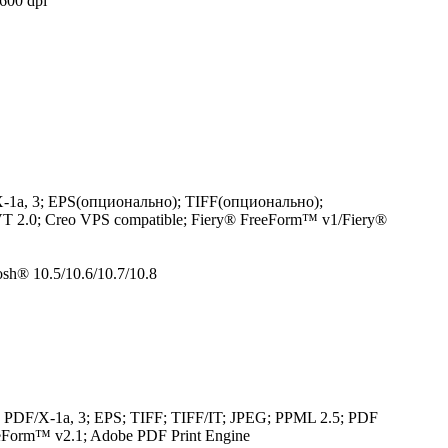
600 dpi
/X-1a, 3; EPS(опционально); TIFF(опционально);
 2.0; Creo VPS compatible; Fiery® FreeForm™ v1/Fiery®
h® 10.5/10.6/10.7/10.8
7; PDF/X-1a, 3; EPS; TIFF; TIFF/IT; JPEG; PPML 2.5; PDF
eForm™ v2.1; Adobe PDF Print Engine