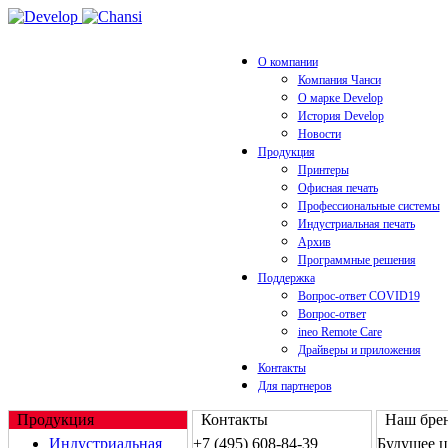
О компании
Компания Чанси
О марке Develop
История Develop
Новости
Продукция
Принтеры
Офисная печать
Профессиональные системы
Индустриальная печать
Архив
Программные решения
Поддержка
Вопрос-ответ COVID19
Вопрос-ответ
ineo Remote Care
Драйверы и приложения
Контакты
Для партнеров
Продукция
Контакты
Наш брен
Индустриальная
+7 (495) 608-84-39
Будущее 