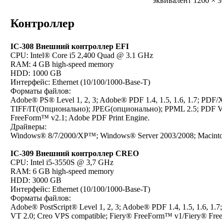
эквивалент 1200 × 3
Контроллер
IC-308 Внешний контроллер EFI
CPU: Intel® Core i5 2,400 Quad @ 3.1 GHz
RAM: 4 GB high-speed memory
HDD: 1000 GB
Интерфейс: Ethernet (10/100/1000-Base-T)
Форматы файлов:
Adobe® PS® Level 1, 2, 3; Adobe® PDF 1.4, 1.5, 1.6, 1.7; PDF
TIFF/IT(Опционально); JPEG(опционально); PPML 2.5; PDF VT
FreeForm™ v2.1; Adobe PDF Print Engine.
Драйверы:
Windows® 8/7/2000/XP™; Windows® Server 2003/2008; Macintos
IC-309 Внешний контроллер CREO
CPU: Intel i5-3550S @ 3,7 GHz
RAM: 6 GB high-speed memory
HDD: 3000 GB
Интерфейс: Ethernet (10/100/1000-Base-T)
Форматы файлов:
Adobe® PostScript® Level 1, 2, 3; Adobe® PDF 1.4, 1.5, 1.6, 1.
VT 2.0; Creo VPS compatible; Fiery® FreeForm™ v1/Fiery® Fre