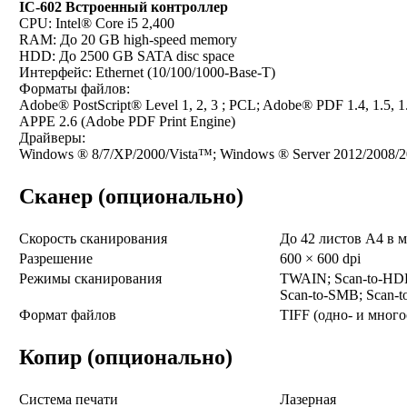
IC-602 Встроенный контроллер
CPU: Intel® Core i5 2,400
RAM: До 20 GB high-speed memory
HDD: До 2500 GB SATA disc space
Интерфейс: Ethernet (10/100/1000-Base-T)
Форматы файлов:
Adobe® PostScript® Level 1, 2, 3 ; PCL; Adobe® PDF 1.4, 1.5, 
APPE 2.6 (Adobe PDF Print Engine)
Драйверы:
Windows ® 8/7/XP/2000/Vista™; Windows ® Server 2012/2008/2
Сканер (опционально)
Скорость сканирования
До 42 листов A4 в 
Разрешение
600 × 600 dpi
Режимы сканирования
TWAIN; Scan-to-HDD
Scan-to-SMB; Scan-t
Формат файлов
TIFF (одно- и мног
Копир (опционально)
Система печати
Лазерная