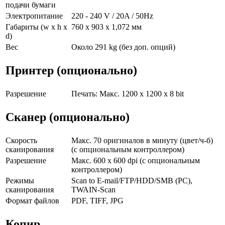
подачи бумаги
Электропитание
220 - 240 V / 20A / 50Hz
Габариты (w x h x
760 x 903 x 1,072 мм
d)
Вес
Около 291 kg (без доп. опций)
Принтер (опционально)
Разрешение
Печать: Макс. 1200 x 1200 x 8 bit
Сканер (опционально)
Скорость
Макс. 70 оригиналов в минуту (цвет/ч-б)
сканирования
(с опциональным контроллером)
Разрешение
Макс. 600 x 600 dpi (с опциональным
контроллером)
Режимы
Scan to E-mail/FTP/HDD/SMB (PC),
сканирования
TWAIN-Scan
Формат файлов
PDF, TIFF, JPG
Копир