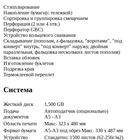
Стэпплирование
Накопление бумаги(с тележкой)
Сортировка и группировка смещением
Перфорация (2 или 4 отв.)
Перфоратор GBC)
Устройство кольцевого сшивания
Складывание (пополам, z-фальцовка, "воротами", "под
конверт" внутрь, "под конверт" наружу, двойная
параллельная, фальцовка нескольких листов пополам)
Вставка обложек
Изготовление буклетов
Подрезка края
Термоклеевой переплет
Система
Жесткий диск
1,500 GB
Подача
Автоподатчик (опционально)
документов
A5 - A3
Область печати
Макс. 323 x 480 мм
Формат бумаги
A5-A3 под обрез Макс. 330 x 487 мм
Устройство
Стандатно: 1500 листов (62-256г/м2)