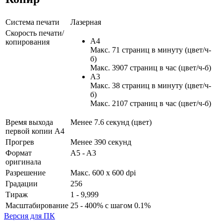
Система печати
Лазерная
Скорость печати/
A4
копирования
Макс. 71 страниц в минуту (цвет/ч-
б)
Макс. 3907 страниц в час (цвет/ч-б)
A3
Макс. 38 страниц в минуту (цвет/ч-
б)
Макс. 2107 страниц в час (цвет/ч-б)
Время выхода
Менее 7.6 секунд (цвет)
первой копии А4
Прогрев
Менее 390 секунд
Формат
A5 - A3
оригинала
Разрешение
Макс. 600 x 600 dpi
Градации
256
Тираж
1 - 9,999
Масштабирование
25 - 400% с шагом 0.1%
Версия для ПК