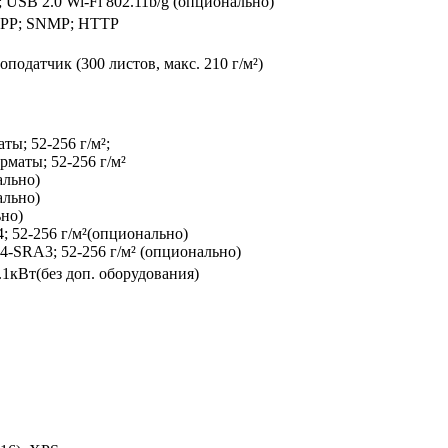
; USB 2.0 Wi-Fi 802.11b/g (опционально)
; IPP; SNMP; HTTP
одатчик (300 листов, макс. 210 г/м²)
ты; 52-256 г/м²;
рматы; 52-256 г/м²
ально)
ально)
ьно)
; 52-256 г/м²(опционально)
4-SRA3; 52-256 г/м² (опционально)
.1кВт(без доп. оборудования)