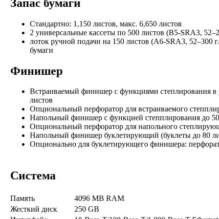
Запас бумаги
Стандартно: 1,150 листов, макс. 6,650 листов
2 универсальные кассеты по 500 листов (B5-SRA3, 52–25
лоток ручной подачи на 150 листов (A6-SRA3, 52–300 г
бумаги
Финишер
Встраиваемый финишер с функциями степлирования в у
листов
Опциональный перфоратор для встраиваемого степплир
Напольный финишер с функцией степплирования до 50 
Опциональный перфоратор для напольного степлирующ
Напольный финишер буклетирующий (буклеты до 80 ли
Опционально для буклетирующего финишера: перфоратор
Система
Память
4096 MB RAM
Жесткий диск
250 GB