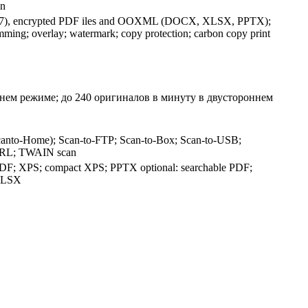
in
v1.7), encrypted PDF iles and OOXML (DOCX, XLSX, PPTX);
ming; overlay; watermark; copy protection; carbon copy print
нем режиме; до 240 оригиналов в минуту в двустороннем
canto-Home); Scan-to-FTP; Scan-to-Box; Scan-to-USB;
URL; TWAIN scan
DF; XPS; compact XPS; PPTX optional: searchable PDF;
XLSX