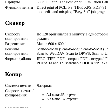
Шрифты
80 PCL Latin; 137 PostScript 3 Emulation Lat
Функции печати
Direct print of PCL, PS, TIFF, XPS, PDF (
mixmedia and mixplex; "Easy Set” job program
Сканер
Скорость
До 120 оригиналов в минуту в односторон
сканирования
режиме
Разрешение
Макс.: 600 x 600 dpi
Режимы
Scan-to-eMail (Scan-to-Me); Scan-to-SMB (S
сканирования
Scan-to-WebDAV; Scan-to-DPWS; Scan-to-
Формат файлов
JPEG; TIFF; PDF; compact PDF; encrypted P
PDF/A 1a and 1b; searchable DOCX/PPTX/
Копир
Система печати
Лазерная
Скорость печати/
A4 макс.65 стр/мин
копирования
A3 макс. 32 стр/мин