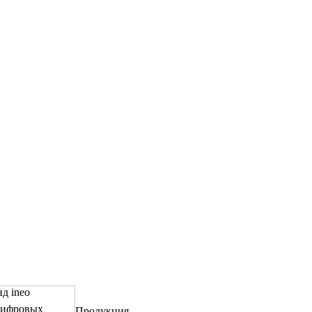
д ineo
цифровых
Продукция