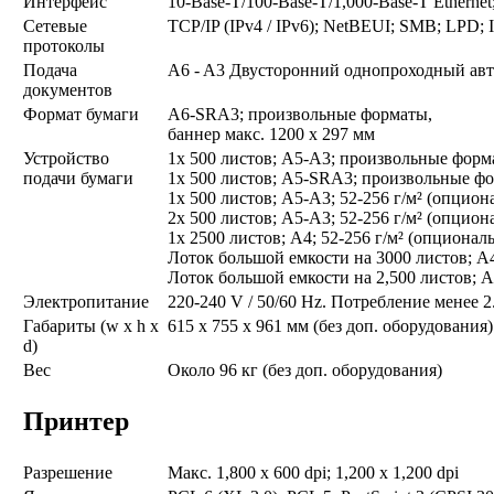
Интерфейс
10-Base-T/100-Base-T/1,000-Base-T Ethernet
Сетевые
TCP/IP (IPv4 / IPv6); NetBEUI; SMB; LPD
протоколы
Подача
A6 - A3 Двусторонний однопроходный автоп
документов
Формат бумаги
A6-SRA3; произвольные форматы,
баннер макс. 1200 x 297 мм
Устройство
1x 500 листов; A5-A3; произвольные форма
подачи бумаги
1x 500 листов; A5-SRA3; произвольные фо
1x 500 листов; A5-A3; 52-256 г/м² (опцион
2x 500 листов; A5-A3; 52-256 г/м² (опцион
1x 2500 листов; A4; 52-256 г/м² (опционал
Лоток большой емкости на 3000 листов; A4
Лоток большой емкости на 2,500 листов; A
Электропитание
220-240 V / 50/60 Hz. Потребление менее 2
Габариты (w x h x
615 x 755 x 961 мм (без доп. оборудования)
d)
Вес
Около 96 кг (без доп. оборудования)
Принтер
Разрешение
Макс. 1,800 x 600 dpi; 1,200 x 1,200 dpi