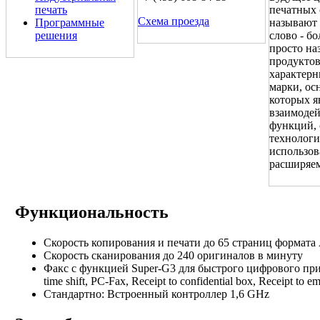
печать
печатных 
Схема проезда
Программные
называют 
решения
слово - б
просто на
продуктов
характерн
марки, ос
которых я
взаимодей
функций, 
технологи
использов
расширяе
Функциональность
Скорость копирования и печати до 65 страниц формата
Скорость сканирования до 240 оригиналов в минуту
Факс с функцией Super-G3 для быстрого цифрового при
time shift, PC-Fax, Receipt to confidential box, Receipt to 
Стандартно: Встроенный контроллер 1,6 GHz