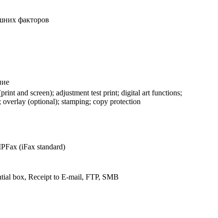
ешних факторов
ние
int and screen); adjustment test print; digital art functions;
 overlay (optional); stamping; copy protection
Fax (iFax standard)
ential box, Receipt to E-mail, FTP, SMB