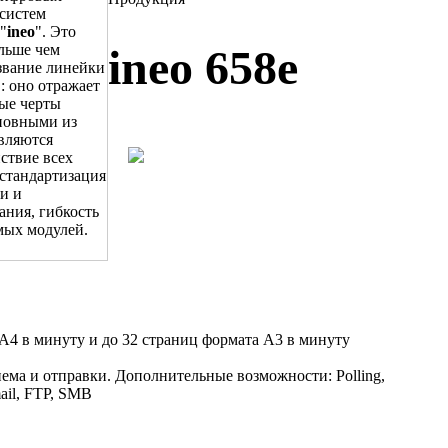
систем
"
ineo
". Это
ольше чем
ineo 658e
звание линейки
: оно отражает
ые черты
новными из
вляются
ствие всех
стандартизация
и и
ания, гибкость
мых модулей.
 А4 в минуту и до 32 страниц формата А3 в минуту
ема и отправки. Дополнительные возможности: Polling,
email, FTP, SMB