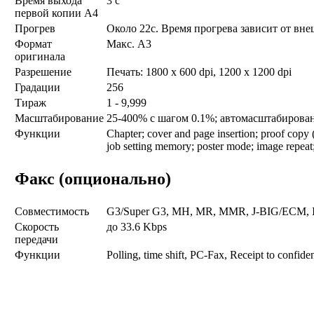
Время выхода
3 с
первой копии А4
Прогрев
Около 22с. Время прогрева зависит от вн
Формат
Макс. A3
оригинала
Разрешение
Печать: 1800 x 600 dpi, 1200 х 1200 dpi
Градации
256
Тираж
1 - 9,999
Масштабирование
25-400% с шагом 0.1%; автомасштабирова
Функции
Chapter; cover and page insertion; proof copy (pr
job setting memory; poster mode; image repeat;
Факс (опционально)
Совместимость
G3/Super G3, MH, MR, MMR, J-BIG/ECM, IP
Скорость
до 33.6 Kbps
передачи
Функции
Polling, time shift, PC-Fax, Receipt to confid