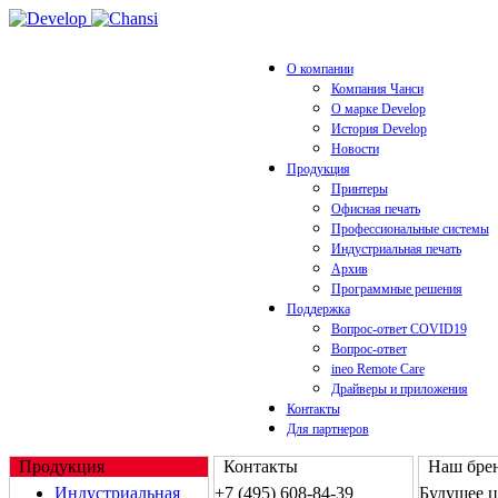
О компании
Компания Чанси
О марке Develop
История Develop
Новости
Продукция
Принтеры
Офисная печать
Профессиональные системы
Индустриальная печать
Архив
Программные решения
Поддержка
Вопрос-ответ COVID19
Вопрос-ответ
ineo Remote Care
Драйверы и приложения
Контакты
Для партнеров
Продукция
Контакты
Наш брен
Индустриальная
+7 (495) 608-84-39
Будущее 