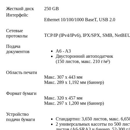
Жесткий диск
250 GB
Интерфейс
Ethernet 10/100/1000 BaseT, USB 2.0
Сетевые
TCP/IP (IPv4/IPv6), IPX/SPX, SMB, NetBEUI
протоколы
Подача
A6 - A3
документов
Двусторонний автоподатчик
(150 листов, макс. 210 г/м²)
Область печати
Макс. 307 x 443 мм
Макс. 289 x 1,192 мм (баннер)
Формат бумаги
Макс. 320 x 457 мм
Макс. 297 x 1,200 мм (баннер)
Устройство
Стандартно: 3,650 листов, макс. 6,65
подачи бумаги
2 универсальных кассеты по 500 лист
листов (A6-SRA3 и баннер, 52-300 г/