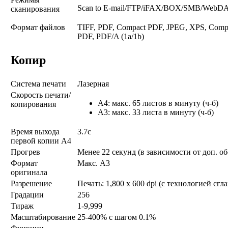
Scan to E-mail/FTP/iFAX/BOX/SMB/WebDA
сканирования
Формат файлов
TIFF, PDF, Compact PDF, JPEG, XPS, Compa
PDF, PDF/A (1a/1b)
Копир
Система печати
Лазерная
Скорость печати/
A4: макс. 65 листов в минуту (ч-б)
копирования
A3: макс. 33 листа в минуту (ч-б)
Время выхода
3.7с
первой копии А4
Прогрев
Менее 22 секунд (в зависимости от доп. о
Формат
Макс. A3
оригинала
Разрешение
Печать: 1,800 x 600 dpi (с технологией сг
Градации
256
Тираж
1-9,999
Масштабирование
25-400% с шагом 0.1%