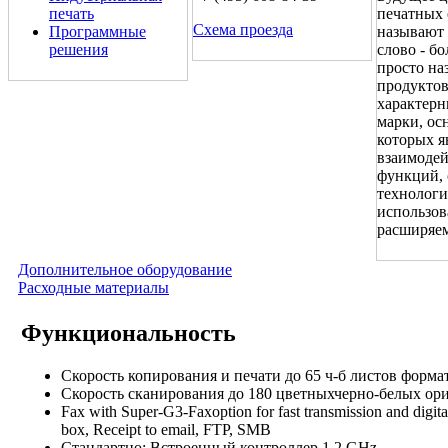
печать
печатных 
Схема проезда
Программные
называют 
решения
слово - б
просто на
продуктов
характерн
марки, ос
которых я
взаимодей
функций, 
технологи
использов
расширяе
Дополнительное оборудование
Расходные материалы
Функциональность
Скорость копирования и печати до 65 ч-б листов форма
Скорость сканирования до 180 цветныхчерно-белых ор
Fax with Super-G3-Faxoption for fast transmission and digital 
box, Receipt to email, FTP, SMB
Стандартно: Встроенный контроллер 1,2 GHz