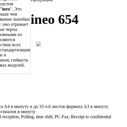
систем
"
ineo
". Это
ольше чем
ineo 654
звание линейки
: оно отражает
ые черты
новными из
вляются
ствие всех
стандартизация
и и
ания, гибкость
мых модулей.
та A4 в минуту и до 33 ч-б листов формата A3 в минуту
игиналов в минуту
reception, Polling, time shift, PC-Fax, Receipt to confidential