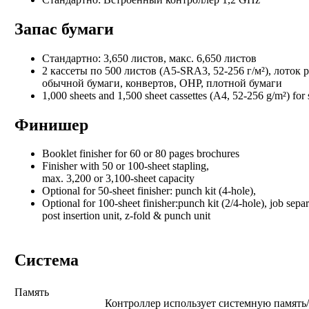
Запас бумаги
Стандартно: 3,650 листов, макс. 6,650 листов
2 кассеты по 500 листов (A5-SRA3, 52-256 г/м²), лоток 
обычной бумаги, конвертов, OHP, плотной бумаги
1,000 sheets and 1,500 sheet cassettes (A4, 52-256 g/m²) for
Финишер
Booklet finisher for 60 or 80 pages brochures
Finisher with 50 or 100-sheet stapling,
max. 3,200 or 3,100-sheet capacity
Optional for 50-sheet finisher: punch kit (4-hole),
Optional for 100-sheet finisher:punch kit (2/4-hole), job separ
post insertion unit, z-fold & punch unit
Система
Память
Контроллер использует системную памят