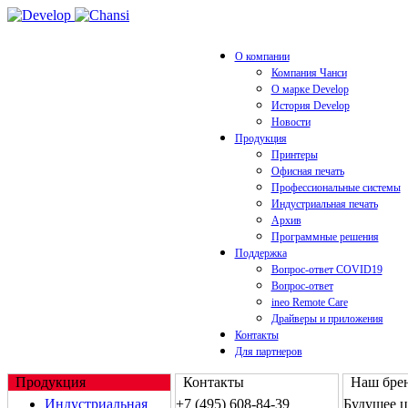
О компании
Компания Чанси
О марке Develop
История Develop
Новости
Продукция
Принтеры
Офисная печать
Профессиональные системы
Индустриальная печать
Архив
Программные решения
Поддержка
Вопрос-ответ COVID19
Вопрос-ответ
ineo Remote Care
Драйверы и приложения
Контакты
Для партнеров
Продукция
Контакты
Наш брен
Индустриальная
+7 (495) 608-84-39
Будущее 