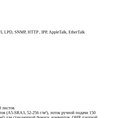
, LPD, SNMP, HTTP , IPP, AppleTalk, EtherTalk
0 листов
ов (A5-SRA3, 52-256 г/м²), лоток ручной подачи 150
м²) для стандартной бумаги, конвертов, OHP, плотной