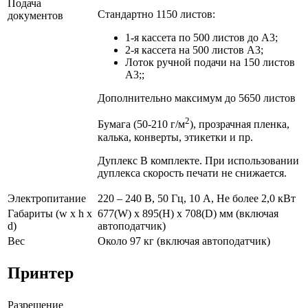
Подача
Стандартно 1150 листов:
документов
1-я кассета по 500 листов до A3;
2-я кассета на 500 листов A3;
Лоток ручной подачи на 150 листов
А3;;
Дополнительно максимум до 5650 листов
2
Бумага (50-210 г/м
), прозрачная пленка,
калька, конверты, этикетки и пр.
Дуплекс В комплекте. При использовании
дуплекса скорость печати не снижается.
Электропитание
220 – 240 В, 50 Гц, 10 А, Не более 2,0 кВт
Габариты (w x h x
677(W) x 895(H) x 708(D) мм (включая
d)
автоподатчик)
Вес
Около 97 кг (включая автоподатчик)
Принтер
Разрешение