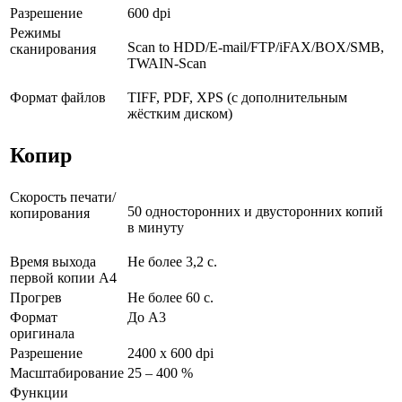
Разрешение
600 dpi
Режимы
Scan to HDD/E-mail/FTP/iFAX/BOX/SMB,
сканирования
TWAIN-Scan
Формат файлов
TIFF, PDF, XPS (с дополнительным
жёстким диском)
Копир
Скорость печати/
50 односторонних и двусторонних копий
копирования
в минуту
Время выхода
Не более 3,2 с.
первой копии А4
Прогрев
Не более 60 с.
Формат
До A3
оригинала
Разрешение
2400 x 600 dpi
Масштабирование
25 – 400 %
Функции