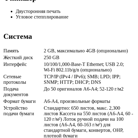
Двусторонняя печать
Угловое степплирование
Система
Память
2 GB, максимально 4GB (опционально)
Жесткий диск
250 GB
Интерфейс
10/100/1,000-Base-T Ethernet; USB 2.0;
Wi-Fi 802.11b/g/n (опционально)
Сетевые
TCP/IP (IPv4 / IPv6); SMB; LPD; IPP;
протоколы
SNMP; HTTP; DHCP; DNS
Подача
До 50 оригиналов A6-A4; 52-120 г/м2
документов
Формат бумаги
A6-A4, произвольные форматы
Устройство
Стандартно: 650 листов, макс. 2,300
подачи бумаги
листов Кассета на 550 листов (A6-A4, 60 -
120 г/м²) Лоток ручной подачи на 100
листов (A6-A4, 60-163 г/м²) для
стандартной бумаги, конвертов, OHP,
плотной бумаги