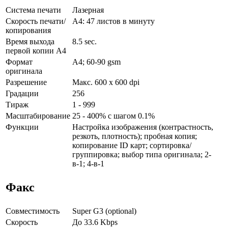
Система печати
Лазерная
Скорость печати/
А4: 47 листов в минуту
копирования
Время выхода
8.5 sec.
первой копии А4
Формат
A4; 60-90 gsm
оригинала
Разрешение
Макс. 600 x 600 dpi
Градации
256
Тираж
1 - 999
Масштабирование
25 - 400% с шагом 0.1%
Функции
Настройка изображения (контрастность,
резкоть, плотность); пробная копия;
копирование ID карт; сортировка/
группировка; выбор типа оригинала; 2-
в-1; 4-в-1
Факс
Совместимость
Super G3 (optional)
Скорость
До 33.6 Kbps