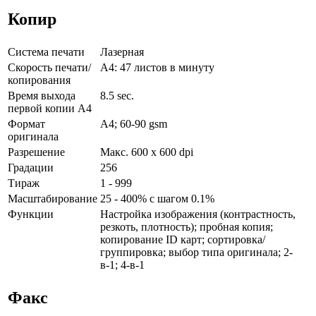
Копир
Система печати
Лазерная
Скорость печати/
А4: 47 листов в минуту
копирования
Время выхода
8.5 sec.
первой копии А4
Формат
A4; 60-90 gsm
оригинала
Разрешение
Макс. 600 x 600 dpi
Градации
256
Тираж
1 - 999
Масштабирование
25 - 400% с шагом 0.1%
Функции
Настройка изображения (контрастность,
резкоть, плотность); пробная копия;
копирование ID карт; сортировка/
группировка; выбор типа оригинала; 2-
в-1; 4-в-1
Факс