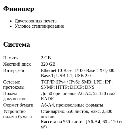
Финишер
Двусторонняя печать
Угловое степплирование
Система
Память
2 GB
Жесткий диск
320 GB
Интерфейс
Ethernet 10-Base-T/100-Base-TX/1,000-
Base-T; USB 1.1; USB 2.0
Сетевые
TCP/IP (IPv4 / IPv6); SMB; LPD; IPP;
протоколы
SNMP; HTTP; DHCP; DNS
Подача
До 50 оригиналов A6-A4; 52-120 г/м2
документов
RADF
Формат бумаги
A6-A4, произвольные форматы
Устройство
Стандартно: 650 листов, макс. 2,300
подачи бумаги
листов
Кассета на 550 листов (A6-A4, 60 - 120 г/
м²)