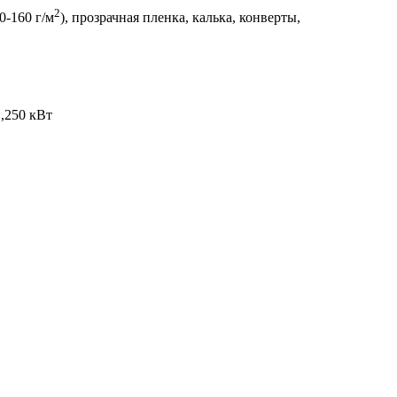
2
0-160 г/м
), прозрачная пленка, калька, конверты,
1,250 кВт