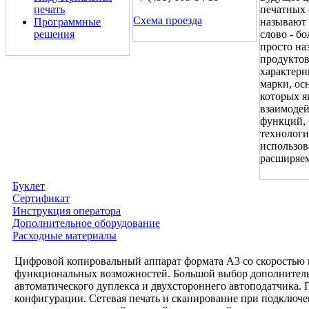
печать
печатных 
Схема проезда
Программные
называют 
решения
слово - б
просто на
продуктов
характерн
марки, ос
которых я
взаимодей
функций, 
технологи
использов
расширяе
Буклет
Сертификат
Инструкция оператора
Дополнительное оборудование
Расходные материалы
Цифровой копировальный аппарат формата A3 со скоростью 
функциональных возможностей. Большой выбор дополнитель
автоматического дуплекса и двухстороннего автоподатчика. 
конфигурации. Сетевая печать и сканирование при подключ