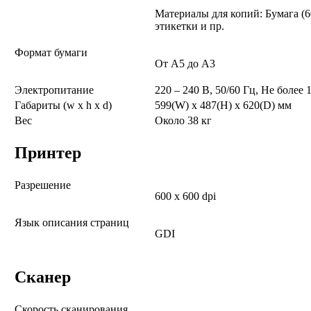
Материалы для копий: Бумага (6
этикетки и пр.
Формат бумаги
От A5 до A3
Электропитание
220 – 240 В, 50/60 Гц, Не более 
Габариты (w x h x d)
599(W) x 487(H) x 620(D) мм
Вес
Около 38 кг
Принтер
Разрешение
600 x 600 dpi
Язык описания страниц
GDI
Сканер
Скорость сканирования