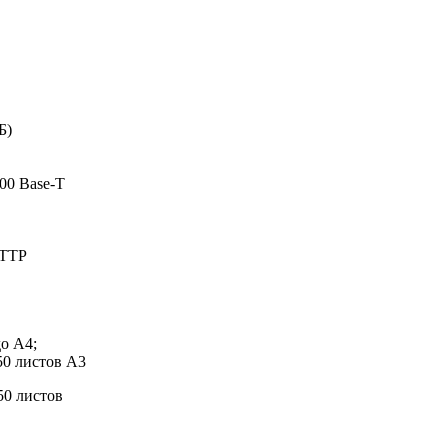
Б)
100 Base-T
HTTP
до A4;
50 листов А3
50 листов