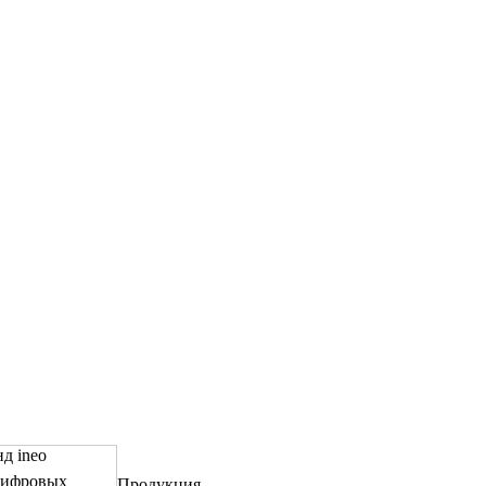
д ineo
цифровых
Продукция