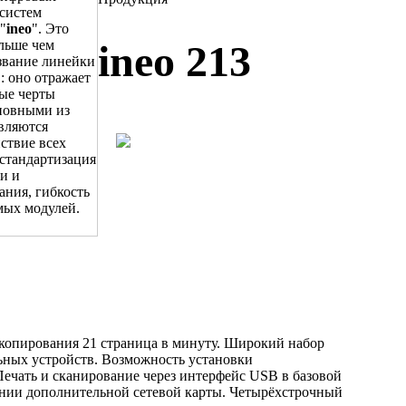
систем
"
ineo
". Это
ольше чем
ineo 213
звание линейки
: оно отражает
ые черты
новными из
вляются
ствие всех
стандартизация
и и
ания, гибкость
мых модулей.
копирования 21 страница в минуту. Широкий набор
ных устройств. Возможность установки
Печать и сканирование через интерфейс USB в базовой
ении дополнительной сетевой карты. Четырёхстрочный