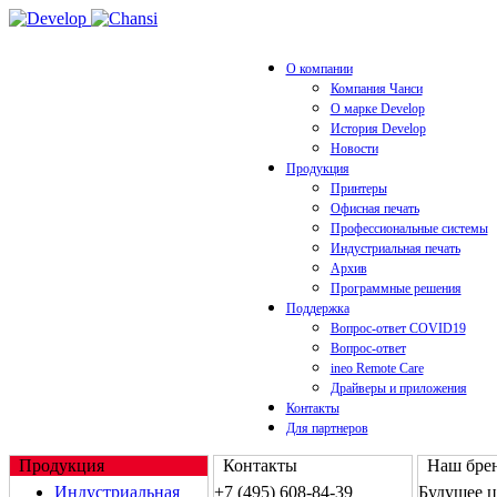
О компании
Компания Чанси
О марке Develop
История Develop
Новости
Продукция
Принтеры
Офисная печать
Профессиональные системы
Индустриальная печать
Архив
Программные решения
Поддержка
Вопрос-ответ COVID19
Вопрос-ответ
ineo Remote Care
Драйверы и приложения
Контакты
Для партнеров
Продукция
Контакты
Наш брен
Индустриальная
+7 (495) 608-84-39
Будущее 