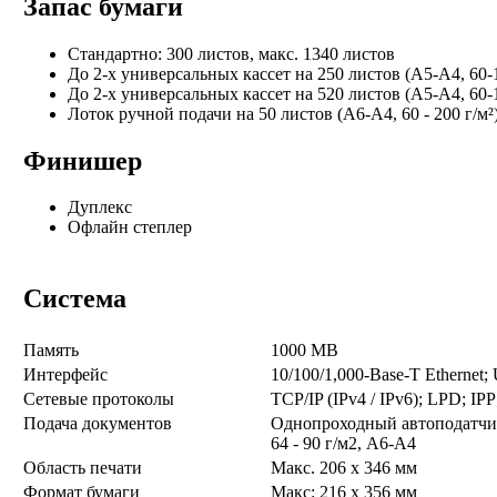
Запас бумаги
Стандартно: 300 листов, макс. 1340 листов
До 2-х универсальных кассет на 250 листов (A5-A4, 60-1
До 2-х универсальных кассет на 520 листов (A5-A4, 60-1
Лоток ручной подачи на 50 листов (A6-A4, 60 - 200 г/м²
Финишер
Дуплекс
Офлайн степлер
Система
Память
1000 MB
Интерфейс
10/100/1,000-Base-T Ethernet; 
Сетевые протоколы
TCP/IP (IPv4 / IPv6); LPD; 
Подача документов
Однопроходный автоподатчик
64 - 90 г/м2, A6-A4
Область печати
Макс. 206 x 346 мм
Формат бумаги
Макс: 216 x 356 мм