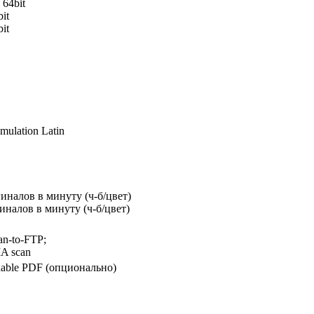
 64bit
it
it
mulation Latin
иналов в минуту (ч-б/цвет)
иналов в минуту (ч-б/цвет)
an-to-FTP;
A scan
hable PDF (опционально)