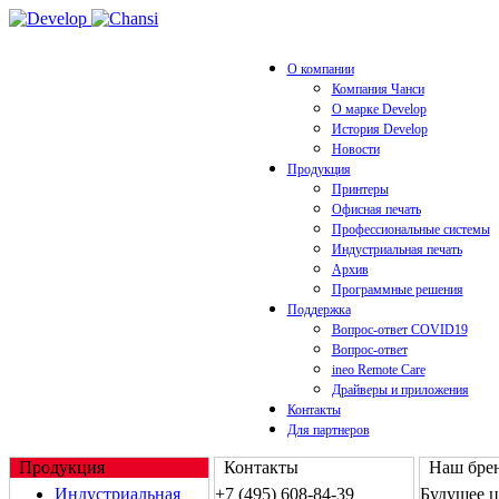
О компании
Компания Чанси
О марке Develop
История Develop
Новости
Продукция
Принтеры
Офисная печать
Профессиональные системы
Индустриальная печать
Архив
Программные решения
Поддержка
Вопрос-ответ COVID19
Вопрос-ответ
ineo Remote Care
Драйверы и приложения
Контакты
Для партнеров
Продукция
Контакты
Наш брен
Индустриальная
+7 (495) 608-84-39
Будущее 