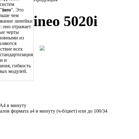
систем
"
ineo
". Это
ольше чем
ineo 5020i
звание линейки
: оно отражает
ые черты
новными из
вляются
ствие всех
стандартизация
и и
ания, гибкость
мых модулей.
 А4 в минуту
лов формата а4 в минуту (ч-б/цвет) или до 100/34