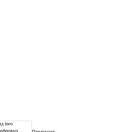
д ineo
цифровых
Продукция