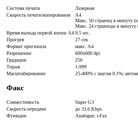
Система печати
Лазерная
Скорость печати/копирования
A4
Макс. 50 страниц в минуту (
Макс. 24 страницы в минуту 
Время выхода первой копии А4
9.5 sec.
Прогрев
27 сек
Формат оригинала
макс. A4
Разрешение
600x600 dpi
Градации
256
Тираж
1-999
Масштабирование
25-400% с шагом 0.1%; авто
Факс
Совместимость
Super G3
Скорость передачи
до 33.6 Kbps
Функции
Analogue; i-Fax