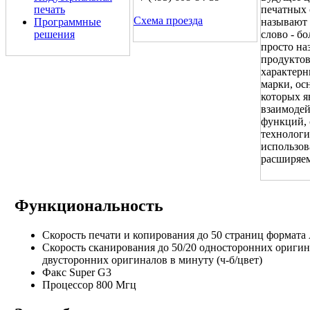
печать
печатных 
Схема проезда
Программные
называют 
решения
слово - б
просто на
продуктов
характерн
марки, ос
которых я
взаимодей
функций, 
технологи
использов
расширяе
Функциональность
Скорость печати и копирования до 50 страниц формата
Скорость сканирования до 50/20 односторонних оригина
двусторонних оригиналов в минуту (ч-б/цвет)
Факс Super G3
Процессор 800 Мгц