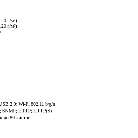
20 г/м²)
20 г/м²)
)
USB 2.0; Wi-Fi 802.11 b/g/n
IPP; SNMP; HTTP; HTTP(S)
 до 80 листов