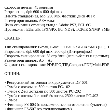
Скорость печати: 45 коп/мин
Разрешение, dpi: 600 х 600 dpi max
Память стандартная, Мб: 256 Мб, Жесткий диск 40 Гб
Размер оригиналов: А3+ макс
Язык описания страниц станд.: Adobe PS3, PCL 6C
Протоколы : Ethertalk, IPX/SPX (for NDS); TCP/IP, SNMP, SMB,
СКАНЕР:
Тип сканирования: E-mail, E-mail/FTP/iFAX/BOX/SMB (PC), T
Разрешение, dpi: 600 dpi max, 200 dpi (Интеренфакс)
Скорость сканирования: 38 стр./мин (черно-белых и цветных)
Размер оригиналов: А5 – А3
Форматы сканирования: PDF,JPG,TIF,Compact-PDF,Multi-PDF
ОПЦИИ:
• Реверсивный автоподатчик документов DF-601
• Тумба с лотком на 500 листов PC-102
• Тумба с 2-мя лотками по 500 листов PC-202
• Тумба с лотком большой ёмкости, 2500 листов PC-402
• Тумба
• Финишер FS-603 (с возможностью изготовления буклетов)
• Финишер FS-507 (со степлированием)