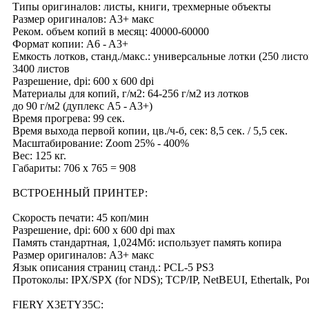
Типы оригиналов: листы, книги, трехмерные объекты
Размер оригиналов: А3+ макс
Реком. объем копий в месяц: 40000-60000
Формат копии: A6 - A3+
Емкость лотков, станд./макс.: универсальные лотки (250 листо
3400 листов
Разрешение, dpi: 600 х 600 dpi
Материалы для копий, г/м2: 64-256 г/м2 из лотков
до 90 г/м2 (дуплекс A5 - A3+)
Время прогрева: 99 сек.
Время выхода первой копии, цв./ч-б, сек: 8,5 сек. / 5,5 сек.
Масштабирование: Zoom 25% - 400%
Вес: 125 кг.
Габариты: 706 х 765 = 908
ВСТРОЕННЫЙ ПРИНТЕР:
Скорость печати: 45 коп/мин
Разрешение, dpi: 600 х 600 dpi max
Память стандартная, 1,024Мб: использует память копира
Размер оригиналов: А3+ макс
Язык описания страниц станд.: PCL-5 PS3
Протоколы: IPX/SPX (for NDS); TCP/IP, NetBEUI, Ethertalk, Por
FIERY X3ETY35C: