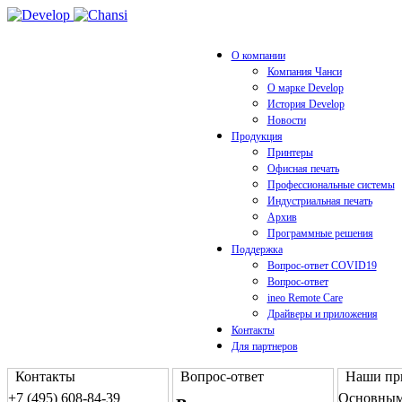
О компании
Компания Чанси
О марке Develop
История Develop
Новости
Продукция
Принтеры
Офисная печать
Профессиональные системы
Индустриальная печать
Архив
Программные решения
Поддержка
Вопрос-ответ COVID19
Вопрос-ответ
ineo Remote Care
Драйверы и приложения
Контакты
Для партнеров
Контакты
Вопрос-ответ
Наши пр
+7 (495) 608-84-39
Основным