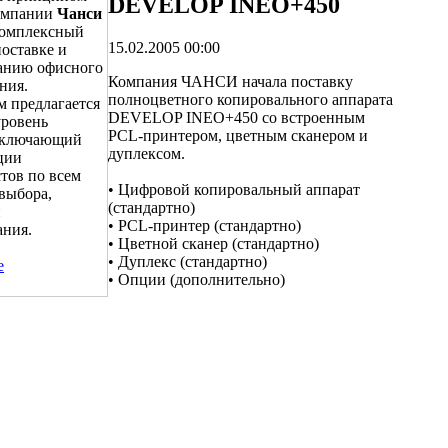
DEVELOP INEO+450
омпании
Чанси
комплексный
15.02.2005 00:00
поставке и
анию офисного
Компания ЧАНСИ начала поставку
ния.
полноцветного копировального аппарата
м предлагается
DEVELOP INEO+450 со встроенным
уровень
PCL-принтером, цветным сканером и
 включающий
дуплексом.
ции
тов по всем
• Цифровой копировальный аппарат
выбора,
(стандартно)
и
• PCL-принтер (стандартно)
ания.
• Цветной сканер (стандартно)
• Дуплекс (стандартно)
е
• Опции (дополнительно)